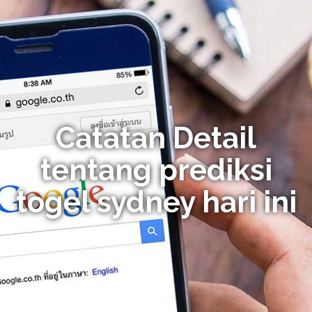
Catatan Detail
tentang prediksi
togel sydney hari ini