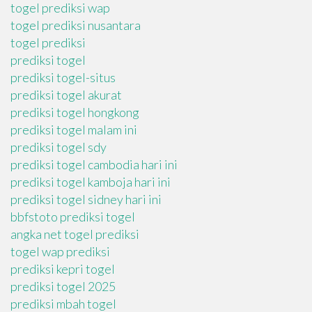
togel prediksi wap
togel prediksi nusantara
togel prediksi
prediksi togel
prediksi togel-situs
prediksi togel akurat
prediksi togel hongkong
prediksi togel malam ini
prediksi togel sdy
prediksi togel cambodia hari ini
prediksi togel kamboja hari ini
prediksi togel sidney hari ini
bbfstoto prediksi togel
angka net togel prediksi
togel wap prediksi
prediksi kepri togel
prediksi togel 2025
prediksi mbah togel