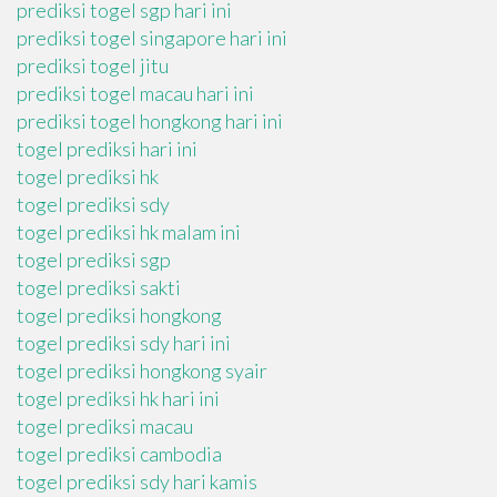
prediksi togel sgp hari ini
prediksi togel singapore hari ini
prediksi togel jitu
prediksi togel macau hari ini
prediksi togel hongkong hari ini
togel prediksi hari ini
togel prediksi hk
togel prediksi sdy
togel prediksi hk malam ini
togel prediksi sgp
togel prediksi sakti
togel prediksi hongkong
togel prediksi sdy hari ini
togel prediksi hongkong syair
togel prediksi hk hari ini
togel prediksi macau
togel prediksi cambodia
togel prediksi sdy hari kamis