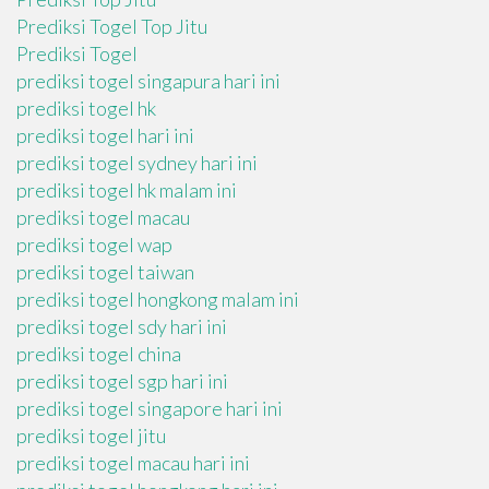
Prediksi Togel Top Jitu
Prediksi Togel
prediksi togel singapura hari ini
prediksi togel hk
prediksi togel hari ini
prediksi togel sydney hari ini
prediksi togel hk malam ini
prediksi togel macau
prediksi togel wap
prediksi togel taiwan
prediksi togel hongkong malam ini
prediksi togel sdy hari ini
prediksi togel china
prediksi togel sgp hari ini
prediksi togel singapore hari ini
prediksi togel jitu
prediksi togel macau hari ini