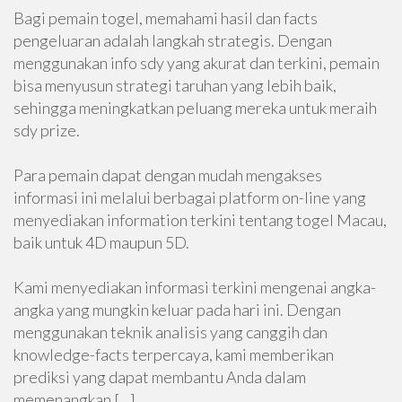
Bagi pemain togel, memahami hasil dan facts
pengeluaran adalah langkah strategis. Dengan
menggunakan info sdy yang akurat dan terkini, pemain
bisa menyusun strategi taruhan yang lebih baik,
sehingga meningkatkan peluang mereka untuk meraih
sdy prize.
Para pemain dapat dengan mudah mengakses
informasi ini melalui berbagai platform on-line yang
menyediakan information terkini tentang togel Macau,
baik untuk 4D maupun 5D.
Kami menyediakan informasi terkini mengenai angka-
angka yang mungkin keluar pada hari ini. Dengan
menggunakan teknik analisis yang canggih dan
knowledge-facts terpercaya, kami memberikan
prediksi yang dapat membantu Anda dalam
memenangkan […]